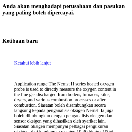
Anda akan menghadapi perusahaan dan pasukan
yang paling boleh dipercayai.
Ketibaan baru
Ketahui lebih lanjut
Application range The Nernst H series heated oxygen
probe is used to directly measure the oxygen content in
the flue gas discharged from boilers, furnaces, kilns,
dryers, and various combustion processes or after
combustion. Siasatan boleh disambungkan secara
langsung kepada penganalisis oksigen Nernst. Ia juga
boleh dihubungkan dengan penganalisis oksigen dan
sensor oksigen yang dihasilkan oleh syarikat lain.
Siasatan oksigen mempunyai pelbagai pengukuran
oksigen, dari kandungan oksigen 10-30 hingga 100%,