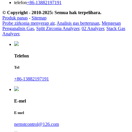
telefon
+86-13882197191
© Copyright - 2010-2025: Semua hak terpelihara.
Produk panas
-
Sitemap
Probe zirkonia menyerap air
,
Analisis gas berterusan
,
Mengesan
Penganalisis Gas
,
Split Zirconia Analyzer
,
02 Analyzer
,
Stack Gas
Analyzer
,
Telefon
Tel
+86-13882197191
E-mel
E-mel
nernstcontrol@126.com