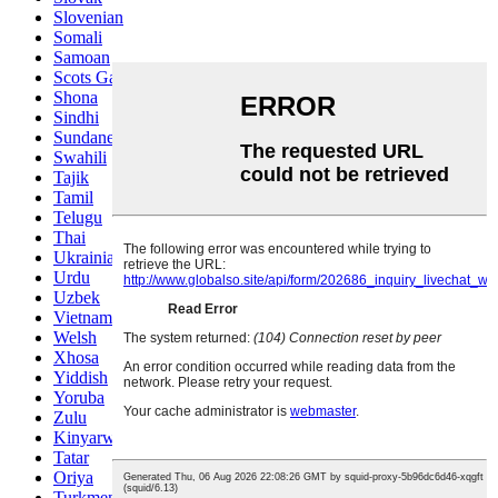
Slovenian
Somali
Samoan
Scots Gaelic
Shona
Sindhi
Sundanese
Swahili
Tajik
Tamil
Telugu
Thai
Ukrainian
Urdu
Uzbek
Vietnamese
Welsh
Xhosa
Yiddish
Yoruba
Zulu
Kinyarwanda
Tatar
Oriya
Turkmen